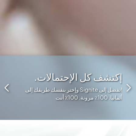
إكتشف كل الإحتمالات.
الذي
!تفضل إلى Signite وإختر بنفسك طريقك إلى
ألمانيا. 100٪ مرونة. 100٪ أنت