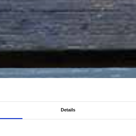
Signi
urch Rekrutierung aus
Ausl
Unser Net
Details
erten internationalen Fachkräften.
Fachkräft