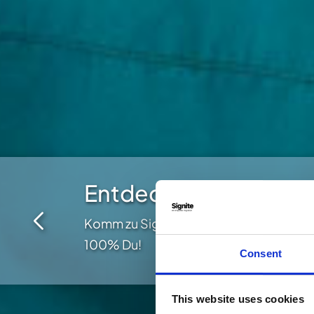
Entdecke alle Möglic
Komm zu Signite und wähle selbst dein
100% Du!
Consent
This website uses cookies