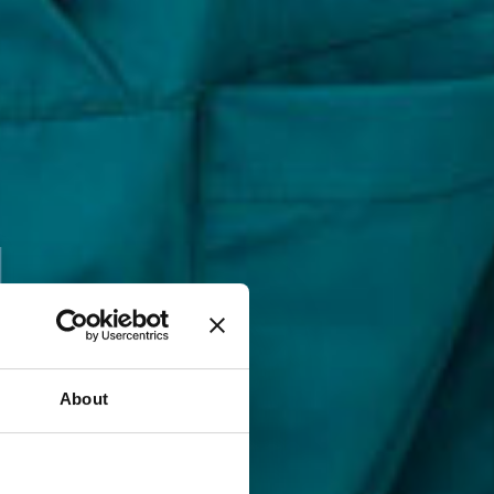
ere unser Matching.
h kostenlos an und finde den Arbeitgeber, der zu dir p
About