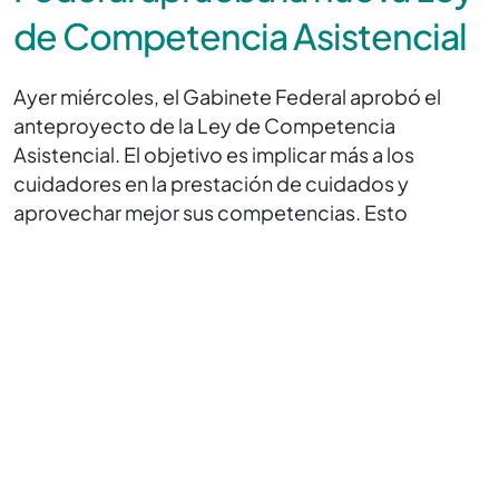
de Competencia Asistencial
Ayer miércoles, el Gabinete Federal aprobó el
anteproyecto de la Ley de Competencia
Asistencial. El objetivo es implicar más a los
cuidadores en la prestación de cuidados y
aprovechar mejor sus competencias. Esto
mejoraría su trabajo y les motivaría. Además, los
médicos se verían aliviados y las personas
necesitadas de cuidados recibirían la atención
profesional que necesitan.
En cuanto a la atención profesional, el proyecto de
ley contiene, entre otras, las siguientes
disposiciones:
En el futuro, los profesionales de enfermería podrán