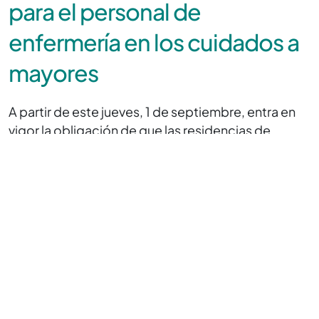
para el personal de
enfermería en los cuidados a
mayores
A partir de este jueves, 1 de septiembre, entra en
vigor la obligación de que las residencias de
ancianos y los servicios de atención ambulatoria
paguen a su personal de enfermería de acuerdo
con los convenios colectivos. Según el
Ministerio
Federal de Sanidad
alemán, esto supondrá un
aumento salarial de hasta el 30%.
La cuantía real del aumento salarial depende del
Estado federal y de cada centro, es decir, del
empleador. Ya en los últimos años, los salarios en la
asistencia geriátrica han aumentado