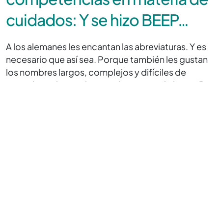
cuidados: Y se hizo BEEP…
A los alemanes les encantan las abreviaturas. Y es
necesario que así sea. Porque también les gustan
los nombres largos, complejos y difíciles de
recordar, sobre todo cuando se trata de leyes. Por
eso, la nueva ley sobre competencias en materia
de cuidados se llama «Ley para la ampliación de
competencias y la desburocratización en el
ámbito de los cuidados», abreviada BEEP.
El Consejo Federal, es decir, la representación de
los estados federados, ha aprobado ahora esta
ley tras el Parlamento, el Bundestag. Ha sido
necesario llegar a un compromiso en lo que
respecta a la financiación de los hospitales.