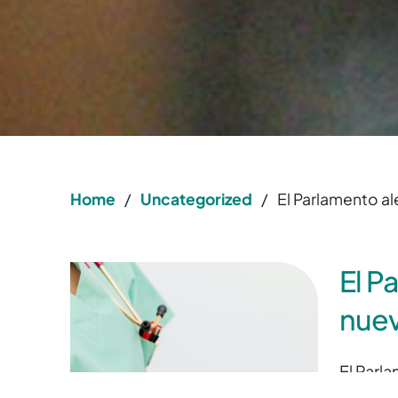
Home
/
Uncategorized
/
El Parlamento al
El P
nuev
El Parl