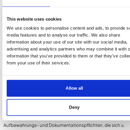
Dienstleistern im Rahmen der Auftragsverarbeitung
erfolgen. Soweit für das betreffende Land kein Beschluss
This website uses cookies
der EU-Kommission über ein dort vorliegendes
We use cookies to personalise content and ads, to provide s
angemessenes Datenschutzniveau vorliegen sollte,
media features and to analyse our traffic. We also share
gewährleisten wir nach den EU-Datenschutzvorgaben
information about your use of our site with our social media,
durch entsprechende Verträge, dass ihre Rechte und
advertising and analytics partners who may combine it with o
Freiheiten angemessen geschützt und garantiert werden.
information that you’ve provided to them or that they’ve colle
Entsprechende Detailinformationen stellen wir Ihnen auf
from your use of their services.
Anfrage zur Verfügung.
7. Wie lange speichern wir Ihre Daten?
Soweit erforderlich, verarbeiten wir Ihre
Allow all
personenbezogenen Daten für die Dauer unserer
Geschäftsbeziehung, dies umfasst auch die Anbahnung
Deny
und Abwicklung eines Vertrags.
Darüber hinaus unterliegen wir verschiedenen
Aufbewahrungs- und Dokumentationspflichten, die sich u.