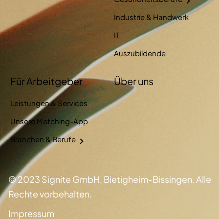
Industrie & Handwerk
IT
Auszubildende
Für Arbeitgeber
Über uns
Leistungen & Services
Unsere Matching-App
Branchen & Berufe
© 2023 Signite GmbH, Bietigheim-Bissingen. Alle
Rechte vorbehalten.
Impressum