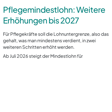
Pflegemindestlohn: Weitere
Erhöhungen bis 2027
Für Pflegekräfte soll die Lohnuntergrenze, also das
gehalt, was man mindestens verdient, in zwei
weiteren Schritten erhöht werden.
Ab Juli 2026 steigt der Mindestlohn für
ungelernte Pflegehilfskräfte von derzeit 16,10 Euro auf
16,52 Euro pro Stunde, ein Jahr später auf 16,95 Euro;
qualifizierte Pflegehilfskräfte mit mindestens
einjähriger Ausbildung erhöht sich der Satz von 17,35
Euro auf 17,80 Euro und anschließend auf 18,26 Euro.
Pflegefachkräfte erhalten künftig mindestens 21,58