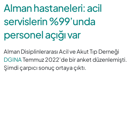
Alman hastaneleri: acil
servislerin %99’unda
personel açığı var
Alman Disiplinlerarası Acil ve Akut Tıp Derneği
DGINA
Temmuz 2022’de bir anket düzenlemişti.
Şimdi çarpıcı sonuç ortaya çıktı.
Anket şunu gösterdi:
Evlerin yüzde 86’sında normal yatan hasta yatağı sıkıntısı
vardı,
yoğun bakım yataklarının yüzde 54’ünde ve
Ara bakım yataklarının (IMC) yüzde 48’inde.