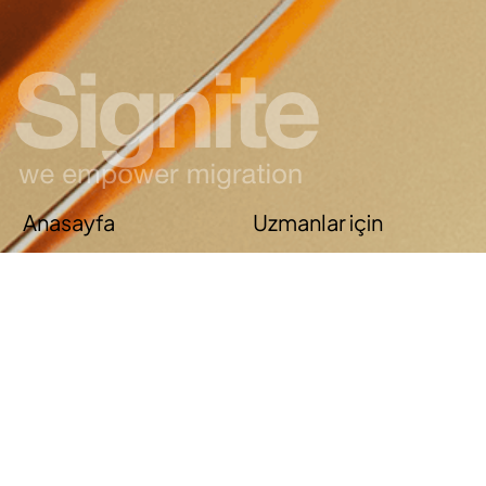
Anasayfa
Uzmanlar için
Sizin için ne yapıyoruz
Sağlık Hizmetleri
Sanayi ve El Sanatları
BT
Stajyerler