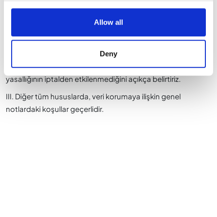
İptalin alınmasının ardından, sözleşmenin yerine getirilmesi
için bireysel kişisel veriler gerekli olmadıkça veya yasal
Allow all
standartlar (örneğin saklama yükümlülükleri) bizi buna
zorlamadıkça, iptal uyarınca kullanıcının başka hiçbir verisi
işlenmeyecektir.
Deny
İptalin alınmasından önceki dönem için verilerin kullanımının
yasallığının iptalden etkilenmediğini açıkça belirtiriz.
III. Diğer tüm hususlarda, veri korumaya ilişkin genel
notlardaki koşullar geçerlidir.