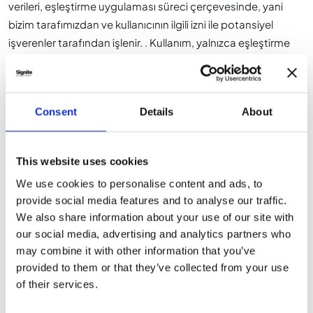
verileri, eşleştirme uygulaması süreci çerçevesinde, yani
bizim tarafımızdan ve kullanıcının ilgili izni ile potansiyel
işverenler tarafından işlenir. . Kullanım, yalnızca eşleştirme
başvurusunun işlenmesi veya sözleşmenin yerine getirilmesi
çerçevesinde işlem yapılması amacına yöneliktir.
Sözleşmenin yerine getirilmesi için gerekli olmadıkça (bu
Consent
Details
About
durumda bunu belirtiyoruz) veya kullanıcı buna izin
vermedikçe veriler üçüncü taraflara aktarılmaz.
İşleme, veri koruma yasasının geçerli hükümlerine uygun
This website uses cookies
olarak gerekli olduğu sürece ve ölçüde gerçekleştirilecektir.
We use cookies to personalise content and ads, to
KULLANICI BUNA AÇIKÇA RIZA GÖSTERIR.
provide social media features and to analyse our traffic.
We also share information about your use of our site with
II. İptal
our social media, advertising and analytics partners who
Onay her zaman iptal edilebilir. İptal işlemi Signite GmbH’ye
may combine it with other information that you’ve
yapılmalıdır. İletişim bilgileri aşağıdaki gibidir:
provided to them or that they’ve collected from your use
Signite GmbH, Kiefernweg 3, 74321 Bietigheim-Bissingen,
of their services.
e-posta: info@signite-experts.com.