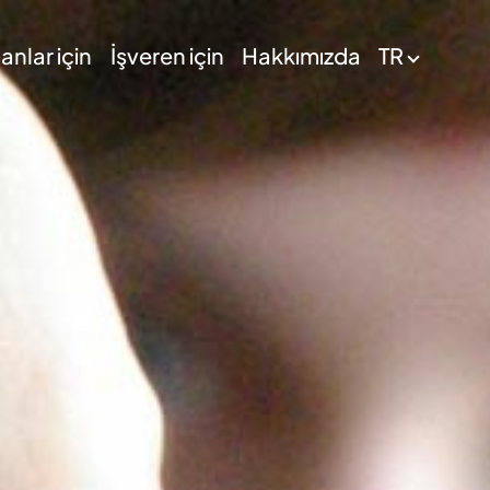
nlar için
İşveren için
Hakkımızda
TR