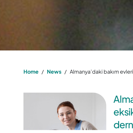
Home
/
News
/
Almanya’daki bakım evleri
Alma
eksi
dern