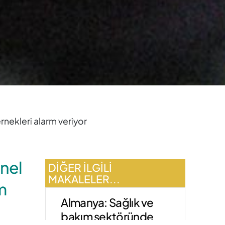
nekleri alarm veriyor
nel
DIĞER ILGILI
MAKALELER...
m
Almanya: Sağlık ve
bakım sektöründe