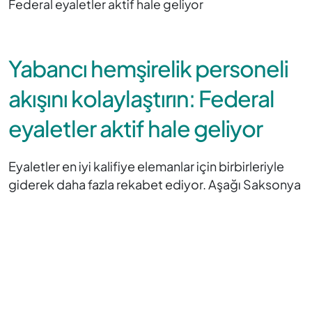
Federal eyaletler aktif hale geliyor
Yabancı hemşirelik personeli
akışını kolaylaştırın: Federal
eyaletler aktif hale geliyor
Eyaletler en iyi kalifiye elemanlar için birbirleriyle
giderek daha fazla rekabet ediyor. Aşağı Saksonya
eyaleti hükümeti bu ay bakımevlerini desteklemek
üzere bir önlem paketi sunmayı planlıyor. Bu paket,
kalifiye bakım personeli istihdamına yönelik bir
programı da içeriyor. Bu bağlamda, yabancı
mesleki yeterlilikler gelecekte daha kolay
tanınacak.