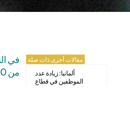
مقالات أخرى ذات صلة
من 80,000 تأشيرة عمل
ألمانيا: زيادة عدد
الموظفين في قطاع
الصحة والرعاية
يرغبون في 
يناير 28, 2026
ارتفع بنحو 5% مقارنة بالعام الس
قانون الكفاءة التمريضية
ونظراً للن
الجديد: ثم جاء BEEP…