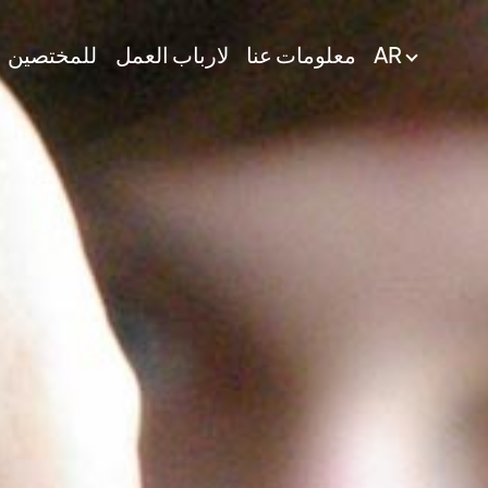
AR
معلومات عنا
لارباب العمل
للمختصين