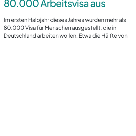
80.000 Arbeitsvisa aus
Im ersten Halbjahr dieses Jahres wurden mehr als
80.000 Visa für Menschen ausgestellt, die in
Deutschland arbeiten wollen. Etwa die Hälfte von
ihnen sind Fachkräfte. Dadurch steigt die Zahl im
Vergleich zum Vorjahr um rund 5%.
Große deutsche Wirtschaftsverbände fordern
angesichts des akuten Fachkräftemangels eine
neue „Willkommenskultur“ in Deutschland. Defizite
gäbe es bereits vor der Anreise, unter anderem bei
der Visa-Erteilung und später beim Thema
Wohnraum und Kinderbetreuung. Es fehlt auch hier,
bei den Behörden, an Personal. Zudem kommt die
Digitalisierung der Prozesse zu langsam voran,
noch zu viele Dokumente müssten für Anträge in
Papierform eingereicht werden.