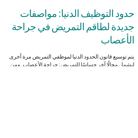
حدود التوظيف الدنيا: مواصفات
جديدة لطاقم التمريض في جراحة
الأعصاب
يتم توسيع قانون الحدود الدنيا لموظفي التمريض مرة أخرى
ليشمل مجالًا آخر حساسًا للتمريض: جراحة الأعصاب. ومن
بداية العام المقبل، أي 2024، سيتم تطبيق نسبة تسعة
مرضى لكل ممرضة واحدة في النوبة النهارية و18 إلى واحد
في النوبة الليلية.
تهدف هذه النسب إلى ضمان الجودة اللازمة للرعاية وبالتالي
توفير معايير عالية للمرضى في المناطق التي تتطلب مستوى
عالٍ من الرعاية بشكل خاص. ومع إدخال مجال جراحة
الأعصاب، من المتوقع أن يتم تغطية ما يقرب من 93.5 بالمائة
من جميع أيام الإشغال من خلال حصص أقل لموظفي