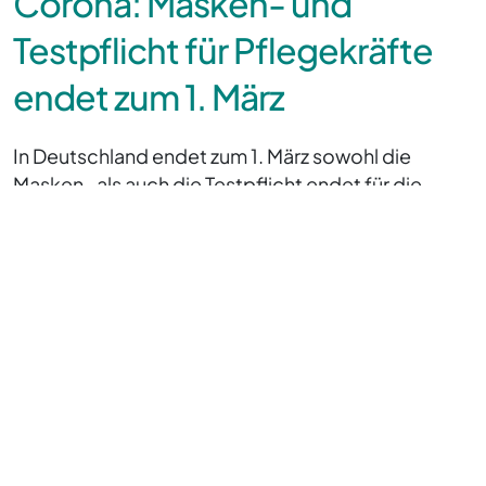
Corona: Masken- und
Testpflicht für Pflegekräfte
endet zum 1. März
In Deutschland endet zum 1. März sowohl die
Masken- als auch die Testpflicht endet für die
Beschäftigten in Kliniken und Pflegeheimen zum 1.
März. Das haben das
Bundesgesundheitsministerium und die
Gesundheitsministerien der Bundesländer
beschlossen.
Einzig die Maskenpflicht für Besucher in
Krankenhäusern und Pflegeheimen bleibt noch bis
zum 7. April bestehen. Es hätten sich zuletzt nur
noch wenige Bewohner in den Pflegeheimen
infiziert, auch die Quote der Covid-Toten sei