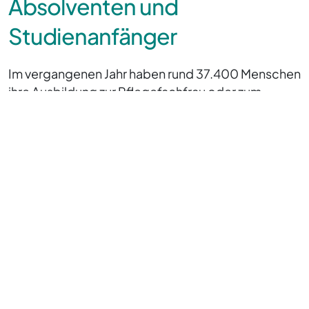
Absolventen und
Studienanfänger
Im vergangenen Jahr haben rund 37.400 Menschen
ihre Ausbildung zur Pflegefachfrau oder zum
Pflegefachmann erfolgreich beendet, so das
Statistische Bundesamt. Der Abschlussjahrgang
war der zweite seit Einführung der dreijährigen
generalistischen Pflegeausbildung (33.570 im
Jahrgang 2023) in 2020.
Laut Statistik wählten die allermeisten der
Absolvent:innen (99 Prozent) die vor fünf Jahren
eingeführte generalistische Berufsbezeichnung.
Nur etwa ein Prozent erwarb einen Abschluss mit
Schwerpunkt Gesundheits- und
Kinderkrankenpflege oder Altenpflege.