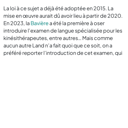
La loi à ce sujet a déjà été adoptée en 2015. La
mise en œuvre aurait dû avoir lieu à partir de 2020.
En 2023, la
Bavière
a été la première à oser
introduire l’examen de langue spécialisée pour les
kinésithérapeutes, entre autres… Mais comme
aucun autre Land n’a fait quoi que ce soit, on a
préféré reporter l’introduction de cet examen, qui
est déjà obligatoire depuis longtemps dans toute
l’Allemagne (au niveau de langue C1) pour les
médecins humains. En effet, on ne voulait pas que
l’immigration de personnel soignant étranger, qui
n’aurait sinon certainement pas obtenu la
reconnaissance professionnelle dans ce pays, soit
préjudiciable à ce dernier.
En effet, on craint qu’un tel examen de langue
spécialisée soit plus difficile que l’examen B2