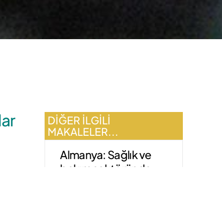
lar
DIĞER ILGILI
MAKALELER...
Almanya: Sağlık ve
bakım sektöründe
lar 2024
personel sayısı arttı
Ocak 28, 2026
 daha