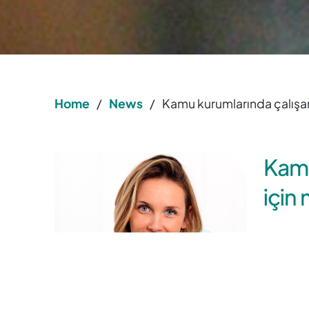
Home
/
News
/
Kamu kurumlarında çalışanla
Kamu
için 
Kamu ku
yılının i
1 Mart’