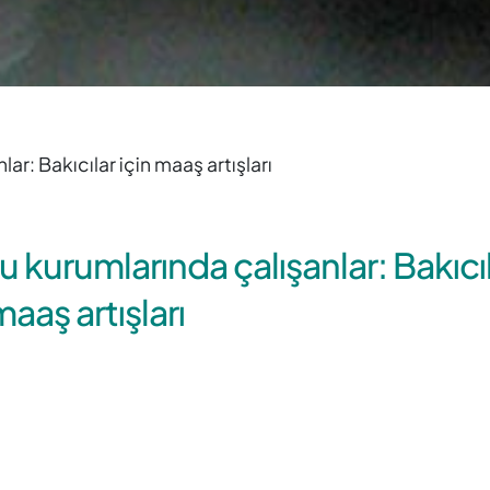
r: Bakıcılar için maaş artışları
 kurumlarında çalışanlar: Bakıcı
maaş artışları
rumlarında, yani devlete ait kurumlarda çalışan bakıcı
lk yarısında daha fazla para alacaklar.
tan itibaren kamu kurumlarında çalışan bakım personeli