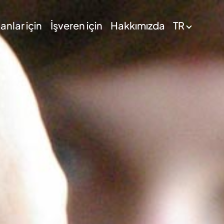
nlar için
İşveren için
Hakkımızda
TR