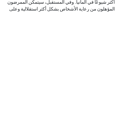
أكثر شيوعًا في ألمانيا. وفي المستقبل، سيتمكن الممرضون
المؤهلون من رعاية الأشخاص بشكل أكثر استقلالية وعلى
مسؤوليتهم الخاصة إذا كانوا مصابين بمرض السكري أو
الخرف، على سبيل المثال. ويهدف هذا إلى تعزيز الرعاية
التمريضية ويمثل قطيعة مع التقسيم التقليدي للعمل بين
الأطباء والممرضات.
لذلك، اعتبارًا من بداية العام المقبل، سيتم إجراء تجربة واحدة
على الأقل في كل ولاية اتحادية لمدة أقصاها أربع سنوات،
حيث سيقوم متخصصو التمريض بتنفيذ أنشطة في مجال
الطب التي كانت مخصصة سابقًا للأطباء. وفي مجال مرض
السكري والجروح المزمنة، على سبيل المثال، سيمكن ذلك
من أخذ عينات الدم ومسحة الجروح وتقييم القيم المختبرية
واستخلاص التدابير المناسبة وبدءها والتوصية بها دون
استشارة الطبيب أولاً. في مجال الخرف، على سبيل المثال،
يمكن البدء بوصفة متابعة للعلاج المهني للعلاج النفسي
الوظيفي لمزيد من الاستقرار والتحسين في مجال التوجيه،
والهيكلة اليومية وتنفيذ الروتين اليومي بشكل مستقل في