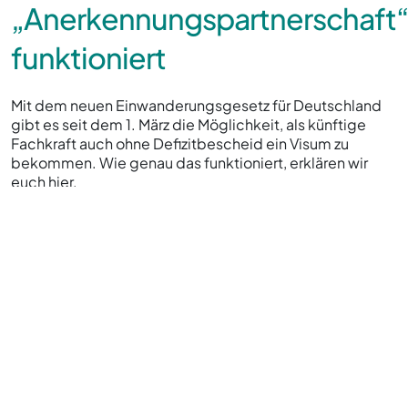
„Anerkennungspartnerschaft
funktioniert
Mit dem neuen Einwanderungsgesetz für Deutschland
gibt es seit dem 1. März die Möglichkeit, als künftige
Fachkraft auch ohne Defizitbescheid ein Visum zu
bekommen. Wie genau das funktioniert, erklären wir
euch hier.
Seit Anfang dieses Monats können Anträge für ein
Arbeitsvisum auch ohne Defizitbescheid gestellt
werden. Am Ende steht auch bei diesem Visumweg
immer noch zwingend die Anerkennung deines
ausländischen Berufsabschlusses. Aber man kann früher
nach Deutschland reisen und die Arbeit aufnehmen,
eben weil man nicht mehr auf den Bescheid warten
muss. Diese Alternative ermöglicht der deutsche
Gesetzgeber bewusst, weil in zu vielen Fällen das
Warten auf den Defizitbescheid alles ausgebremst hat.
Was braucht man neben der üblichen