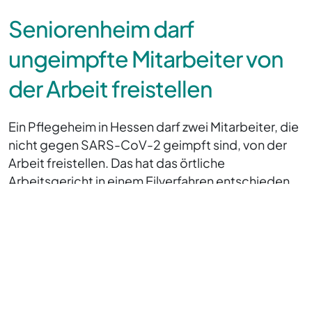
Seniorenheim darf
ungeimpfte Mitarbeiter von
der Arbeit freistellen
Ein Pflegeheim in Hessen darf zwei Mitarbeiter, die
nicht gegen SARS-CoV-2 geimpft sind, von der
Arbeit freistellen. Das hat das örtliche
Arbeitsgericht in einem Eilverfahren entschieden.
Das zuständige Gericht hatte am 12. April die
Anträge einer Wohnbereichsleiterin und einer
Pflegefachkraft auf Beschäftigung unter Hinweis
auf ihre Arbeitsverträge abgelehnt. Die beiden
Mitarbeiter hatten bis zum 15. März 2022 keinen
Immunitätsnachweis vorgelegt und waren deshalb